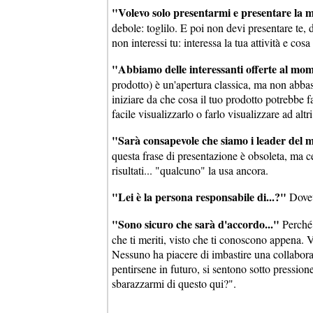
"Volevo solo presentarmi e presentare la 
debole: toglilo. E poi non devi presentare te, d
non interessi tu: interessa la tua attività e cosa 
"Abbiamo delle interessanti offerte al mo
prodotto) è un'apertura classica, ma non abbas
iniziare da che cosa il tuo prodotto potrebbe f
facile visualizzarlo o farlo visualizzare ad alt
"Sarà consapevole che siamo i leader del mer
questa frase di presentazione è obsoleta, ma 
risultati... "qualcuno" la usa ancora.
"Lei è la persona responsabile di...?"
Dovevi
"Sono sicuro che sarà d'accordo..."
Perché 
che ti meriti, visto che ti conoscono appena. V
Nessuno ha piacere di imbastire una collabor
pentirsene in futuro, si sentono sotto pressio
sbarazzarmi di questo qui?".