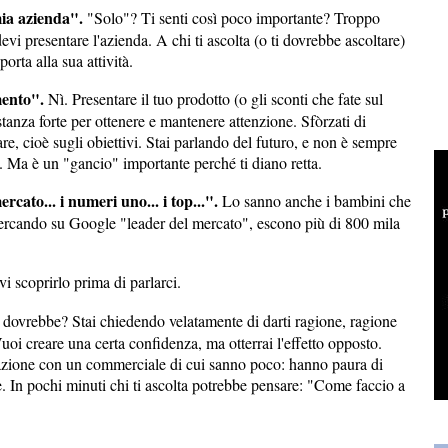
mia azienda".
"Solo"? Ti senti così poco importante? Troppo
evi presentare l'azienda. A chi ti ascolta (o ti dovrebbe ascoltare)
porta alla sua attività.
mento".
Nì. Presentare il tuo prodotto (o gli sconti che fate sul
tanza forte per ottenere e mantenere attenzione. Sfòrzati di
are, cioè sugli obiettivi. Stai parlando del futuro, e non è sempre
ri. Ma è un "gancio" importante perché ti diano retta.
cato... i numeri uno... i top...".
Lo sanno anche i bambini che
cercando su Google "leader del mercato", escono più di 800 mila
 scoprirlo prima di parlarci.
dovrebbe? Stai chiedendo velatamente di darti ragione, ragione
uoi creare una certa confidenza, ma otterrai l'effetto opposto.
azione con un commerciale di cui sanno poco: hanno paura di
ne. In pochi minuti chi ti ascolta potrebbe pensare: "Come faccio a