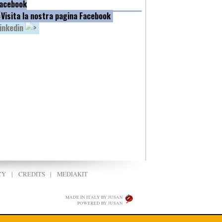
acebook
inkedin
CY
|
CREDITS
|
MEDIAKIT
MADE IN ITALY BY JUSAN
POWERED BY JUSAN