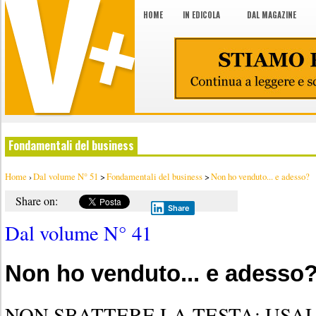
HOME
IN EDICOLA
DAL MAGAZINE
Fondamentali del business
Home
›
Dal volume N° 51
>
Fondamentali del business
>
Non ho venduto... e adesso?
Share on:
Share
Dal volume N° 41
Non ho venduto... e adesso
NON SBATTERE LA TESTA: USA