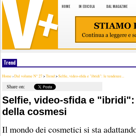
HOME
IN EDICOLA
DAL MAGAZINE
Trend
Home
›
Dal volume N° 27
>
Trend
>
Selfie, video-sfida e "ibridi": le tendenze...
Share on:
Selfie, video-sfida e "ibridi"
della cosmesi
Il mondo dei cosmetici si sta adattand