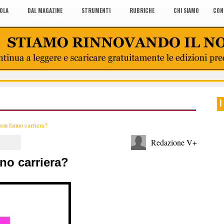
COLA
DAL MAGAZINE
STRUMENTI
RUBRICHE
CHI SIAMO
CON
I
non fanno carriera?
Redazione V+
no carriera?