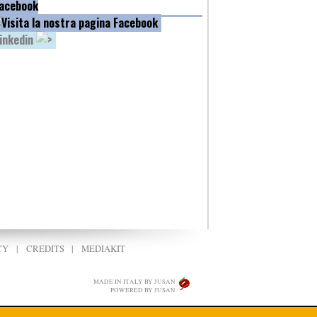
acebook
inkedin
CY
|
CREDITS
|
MEDIAKIT
MADE IN ITALY BY JUSAN
POWERED BY JUSAN