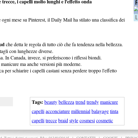
recce, i capelli molto lunghi e l'effetto onda
F
L
ogni mese su Pinterest, il Daily Mail ha stilato una classifica dei
Sud
che detta le regola di tutto ciò che fa tendenza nella bellezza.
 tagli con lunghezze diverse.
sa. In Canada, invece, si preferiscono i riflessi biondi.
ch manicure ma anche versioni più moderne.
a per schiarire i capelli castani senza perdere troppo l'effetto
Tags:
beauty
bellezza
trend
trendy
manicure
capelli
acconciature
millennial
balayage
tinta
capelli
trecce
braid
style
cosmesi
cosmetic
. Tutti i diritti riservati. P.Iva 01348430115
|
CONTATTI
|
COOKIE
|
PRIVA