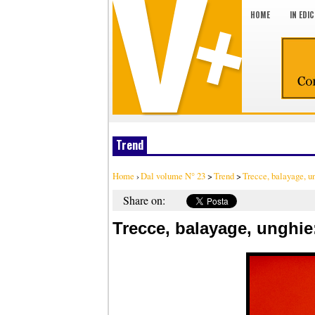
HOME
IN EDI
Trend
Home
›
Dal volume N° 23
>
Trend
>
Trecce, balayage, ung
Share on:
Trecce, balayage, unghie