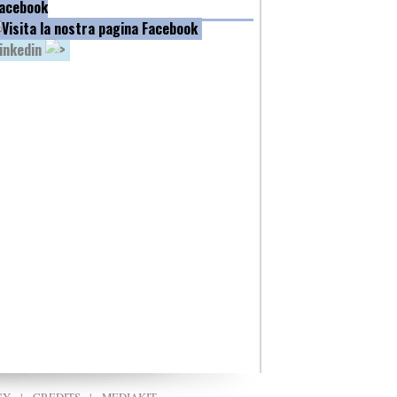
acebook
inkedin
CY
|
CREDITS
|
MEDIAKIT