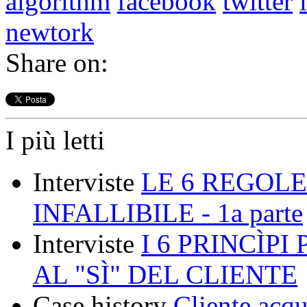
algorithm
facebook
twitter
newtork
Share on:
I più letti
Interviste
LE 6 REGOLE
INFALLIBILE - 1a parte
Interviste
I 6 PRINCÌP
AL "SÌ" DEL CLIENTE
Case history
Cliente acqu