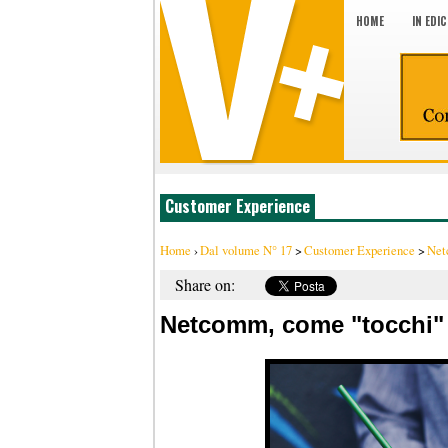
HOME
IN EDI
Customer Experience
Home
›
Dal volume N° 17
>
Customer Experience
>
Net
Share on:
Netcomm, come "tocchi" i