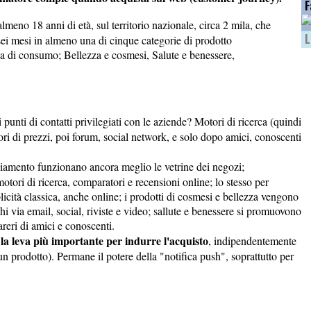
F
meno 18 anni di età, sul territorio nazionale, circa 2 mila, che
L
 sei mesi in almeno una di cinque categorie di prodotto
ca di consumo; Bellezza e cosmesi, Salute e benessere,
 i punti di contatti privilegiati con le aziende? Motori di ricerca (quindi
tori di prezzi, poi forum, social network, e solo dopo amici, conoscenti
gliamento funzionano ancora meglio le vetrine dei negozi;
 motori di ricerca, comparatori e recensioni online; lo stesso per
icità classica, anche online; i prodotti di cosmesi e bellezza vengono
hi via email, social, riviste e video; sallute e benessere si promuovono
areri di amici e conoscenti.
a leva più importante per indurre l'acquisto
, indipendentemente
 un prodotto). Permane il potere della "notifica push", soprattutto per