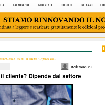
COLA
DAL MAGAZINE
STRUMENTI
RUBRICHE
CHI SIAMO
CON
I
comm, come "tocchi" il cliente? Dipende dal...
Redazione V+
l cliente? Dipende dal settore