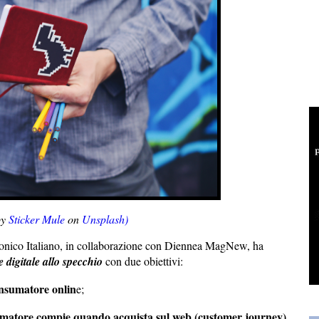
by
Sticker Mule
on
Unsplash)
onico Italiano, in collaborazione con Diennea MagNew, ha
 digitale allo specchio
con due obiettivi:
onsumatore onlin
e;
sumatore compie quando acquista sul web (customer journey).