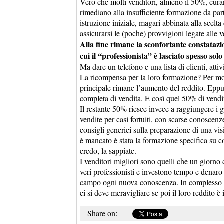
Vero che molti venditori, almeno il 50%, curan
rimediano alla insufficiente formazione da par
istruzione iniziale, magari abbinata alla scel
assicurarsi le (poche) provvigioni legate alle
Alla fine rimane la sconfortante constatazi
cui il “professionista” è lasciato spesso so
Ma dare un telefono e una lista di clienti, att
La ricompensa per la loro formazione? Per molt
principale rimane l’aumento del reddito. Epp
completa di vendita. E così quel 50% di vendi
Il restante 50% riesce invece a raggiungere i gr
vendite per casi fortuiti, con scarse conoscenz
consigli generici sulla preparazione di una vi
è mancato è stata la formazione specifica su c
credo, la sappiate.
I venditori migliori sono quelli che un giorn
veri professionisti e investono tempo e denaro i
campo ogni nuova conoscenza. In complesso la
ci si deve meravigliare se poi il loro reddito è
Share on: