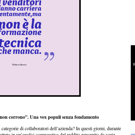
to non corrono”. Una vox populi senza fondamento
 categorie di collaboratori dell’azienda? In questi giorni, durante
attuto in un’analisi comparativa del reddito percepito da varie