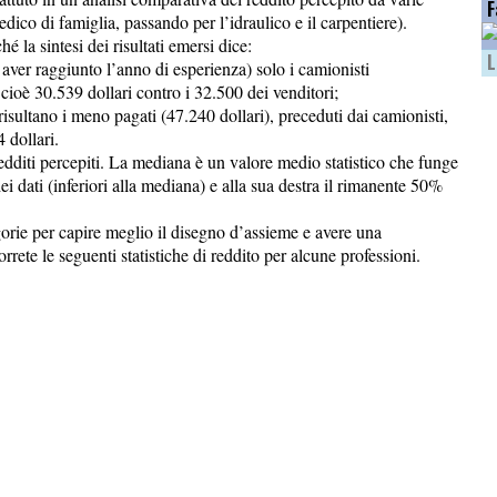
F
edico di famiglia, passando per l’idraulico e il carpentiere).
é la sintesi dei risultati emersi dice:
L
 aver raggiunto l’anno di esperienza) solo i camionisti
 cioè 30.539 dollari contro i 32.500 dei venditori;
isultano i meno pagati (47.240 dollari), preceduti dai camionisti,
 dollari.
 redditi percepiti. La mediana è un valore medio statistico che funge
dei dati (inferiori alla mediana) e alla sua destra il rimanente 50%
egorie per capire meglio il disegno d’assieme e avere una
te le seguenti statistiche di reddito per alcune professioni.