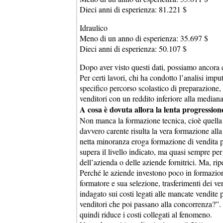
Dieci anni di esperienza: 81.221 $
Idraulico
Meno di un anno di esperienza: 35.697 $
Dieci anni di esperienza: 50.107 $
Dopo aver visto questi dati, possiamo ancora 
Per certi lavori, chi ha condotto l’analisi impu
specifico percorso scolastico di preparazione
venditori con un reddito inferiore alla mediana
A cosa è dovuta allora la lenta progression
Non manca la formazione tecnica, cioè quella ri
davvero carente risulta la vera formazione all
netta minoranza eroga formazione di vendita p
supera il livello indicato, ma quasi sempre per
dell’azienda o delle aziende fornitrici. Ma, ri
Perché le aziende investono poco in formazion
formatore e sua selezione, trasferimenti dei ve
indagato sui costi legati alle mancate vendite
venditori che poi passano alla concorrenza?”. 
quindi riduce i costi collegati al fenomeno.