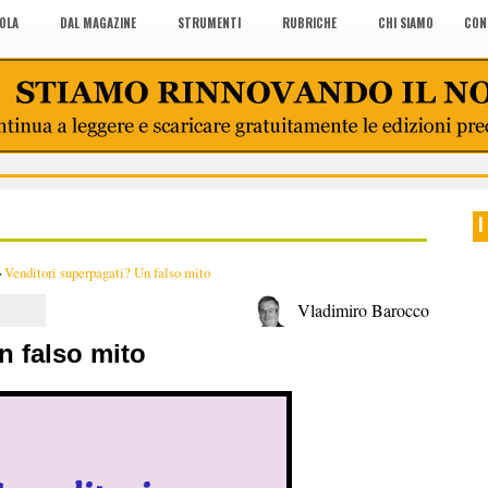
COLA
DAL MAGAZINE
STRUMENTI
RUBRICHE
CHI SIAMO
CON
I
>
Venditori superpagati? Un falso mito
Vladimiro Barocco
n falso mito