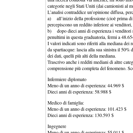
categorie negli Stati Uniti (dai camionisti al m
L’analisi contraddice un’opinione diffusa, perch
a) all’inizio della professione (cioè prima di
percepiscono un reddito inferiore ai venditori,
b) dopo dieci anni di esperienza i venditori r
penultimi in questa graduatoria, fermi a 48.654
I valori indicati sono riferiti alla mediana dei
da spartiacque: lascia alla sua sinistra il 50% 
dei dati, quelli più alti della mediana.
Trascrivo anche i redditi mediani di altre cat
comprensione più completa del fenomeno. Scorre
Infermiere diplomato
Meno di un anno di esperienza: 44.969 $
Dieci anni di esperienza: 58.988 $
Medico di famiglia:
Meno di un anno di esperienza: 101.423 $
Dieci anni di esperienza: 130.593 $
Ingegnere
Meno di un anno di esperienza: 55.011 $