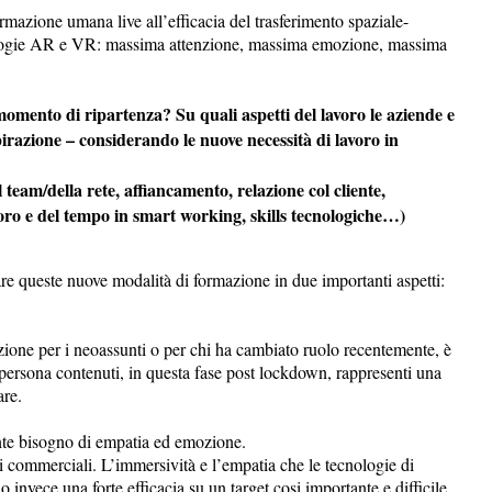
mazione umana live all’efficacia del trasferimento spaziale-
cnologie AR e VR: massima attenzione, massima emozione, massima
 momento di ripartenza? Su quali aspetti del lavoro le aziende e
spirazione – considerando le nuove necessità di lavoro in
team/della rete, affiancamento, relazione col cliente,
avoro e del tempo in smart working, skills tecnologiche…)
re queste nuove modalità di formazione in due importanti aspetti:
zione per i neoassunti o per chi ha cambiato ruolo recentemente, è
i persona contenuti, in questa fase post lockdown, rappresenti una
are.
nte bisogno di empatia ed emozione.
li commerciali. L’immersività e l’empatia che le tecnologie di
nvece una forte efficacia su un target cosi importante e difficile