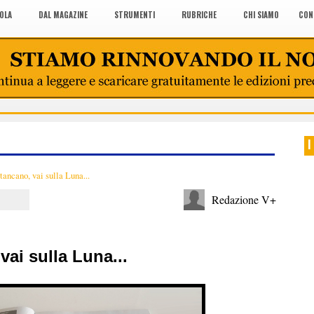
COLA
DAL MAGAZINE
STRUMENTI
RUBRICHE
CHI SIAMO
CON
I
stancano, vai sulla Luna...
Redazione V+
vai sulla Luna...