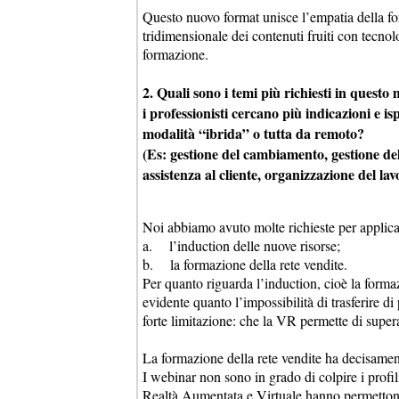
Questo nuovo format unisce l’empatia della for
tridimensionale dei contenuti fruiti con te
formazione.
2. Quali sono i temi più richiesti in questo
i professionisti cercano più indicazioni e i
modalità “ibrida” o tutta da remoto?
(Es: gestione del cambiamento, gestione del 
assistenza al cliente, organizzazione del l
Noi abbiamo avuto molte richieste per applica
a. l’induction delle nuove risorse;
b. la formazione della rete vendite.
Per quanto riguarda l’induction, cioè la forma
evidente quanto l’impossibilità di trasferire d
forte limitazione: che la VR permette di super
La formazione della rete vendite ha decisame
I webinar non sono in grado di colpire i profi
Realtà Aumentata e Virtuale hanno permettono i