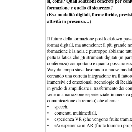
sì, come? Quali soluzioni concrete per coni
formazione e quello di sicurezza?
(Es.: modalità digitali, forme ibride, previs
attività in presenza…)
Il futuro della formazione post lockdown pas
format digitali, ma attenzione: il più grande n
formazione è la noia e purtroppo abbiamo tutti
pelle la fatica che gli strumenti digitali (in par
conferenza) comportano e quanto possano esser
Way da tempo stava lavorando a nuove modali
cercando una corretta integrazione tra il fatt
immersivi ed emozionali (tecnologie di Realt
in grado di amplificare il trasferimento dei c
vede una narrazione esperienziale-immersiva g
comunicazione da remoto) che alterna:
• speech,
• contenuti multimediali,
• esperienza VR (che vengono fruite tramite d
• e/o esperienze in AR (fruite tramite i prop