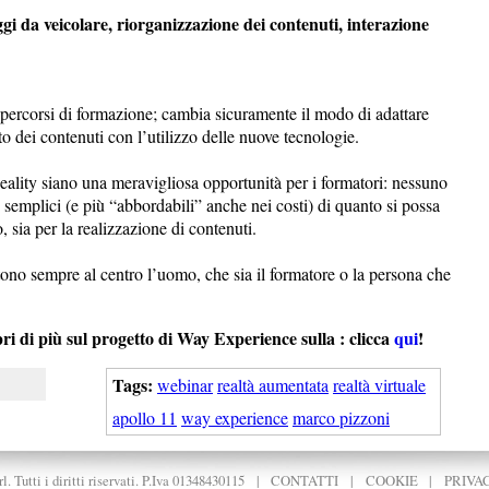
ggi da veicolare, riorganizzazione dei contenuti, interazione
 percorsi di formazione; cambia sicuramente il modo di adattare
o dei contenuti con l’utilizzo delle nuove tecnologie.
ality siano una meravigliosa opportunità per i formatori: nessuno
 semplici (e più “abbordabili” anche nei costi) di quanto si possa
, sia per la realizzazione di contenuti.
ono sempre al centro l’uomo, che sia il formatore o la persona che
più sul progetto di Way Experience sulla : clicca
qui
!
Tags:
webinar
realtà aumentata
realtà virtuale
apollo 11
way experience
marco pizzoni
. Tutti i diritti riservati. P.Iva 01348430115
|
CONTATTI
|
COOKIE
|
PRIVA