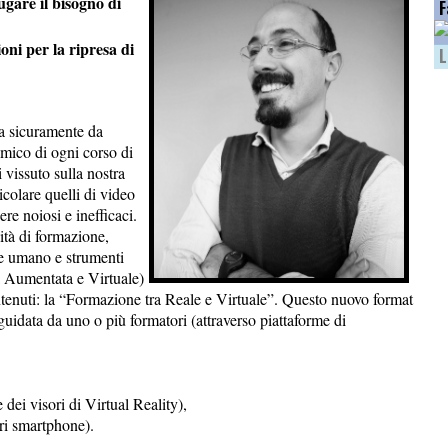
ugare il bisogno di
F
ioni per la ripresa di
L
sa sicuramente da
emico di ogni corso di
 vissuto sulla nostra
ticolare quelli di video
e noiosi e inefficaci.
tà di formazione,
ore umano e strumenti
à Aumentata e Virtuale)
ontenuti: la “Formazione tra Reale e Virtuale”. Questo nuovo format
uidata da uno o più formatori (attraverso piattaforme di
ei visori di Virtual Reality),
ri smartphone).