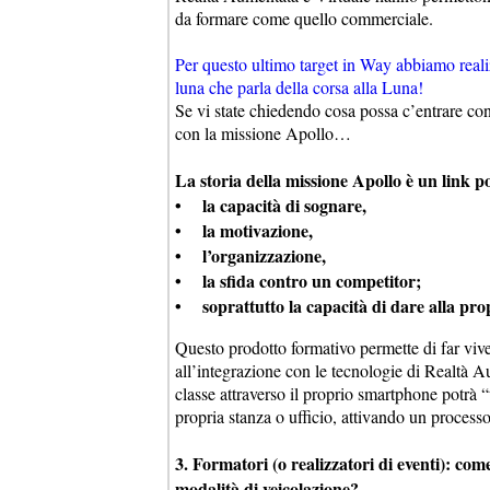
da formare come quello commerciale.
Per questo ultimo target in Way abbiamo reali
luna che parla della corsa alla Luna!
Se vi state chiedendo cosa possa c’entrare c
con la missione Apollo…
La storia della missione Apollo è un link po
• la capacità di sognare,
• la motivazione,
• l’organizzazione,
• la sfida contro un competitor;
• soprattutto la capacità di dare alla prop
Questo prodotto formativo permette di far viv
all’integrazione con le tecnologie di Realtà A
classe attraverso il proprio smartphone potrà “
propria stanza o ufficio, attivando un process
3. Formatori (o realizzatori di eventi): com
modalità di veicolazione?