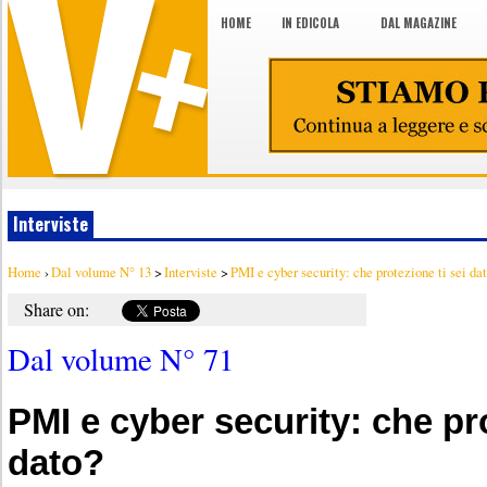
HOME
IN EDICOLA
DAL MAGAZINE
Interviste
Home
›
Dal volume N° 13
>
Interviste
>
PMI e cyber security: che protezione ti sei da
Share on:
Dal volume N° 71
PMI e cyber security: che pro
dato?