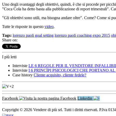
Uno degli svantaggi degli obiettivi, quindi, è che si procede per picchi e
"Coca Cola ha detto basta alla pubblicazione di report trimestrali". Cata
"Gli obiettivi sono utili, ma bisogna andare oltre". Come? Come si pu
Tutte le risposte in questo
video
.
Tags:
lorenzo paoli goal setting
lorenzo paoli coaching expo 2015
obi
Share on:
I più letti
Interviste
LE 6 REGOLE PER IL VENDITORE INFALLIBILE 
Interviste
I 6 PRINCÌPI PSICOLOGICI CHE PORTANO AL 
Case history
Cliente acquisito, cliente fedele?
Facebook
Linkedin
Copyright © 2026 Vendere di più srl. Tutti i diritti riservati. P.Iva 0