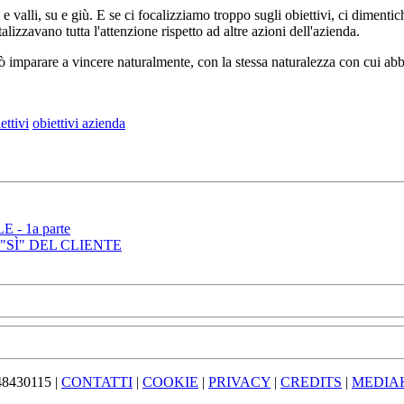
 valli, su e giù. E se ci focalizziamo troppo sugli obiettivi, ci dimentich
lizzavano tutta l'attenzione rispetto ad altre azioni dell'azienda.
ò imparare a vincere naturalmente, con la stessa naturalezza con cui a
ettivi
obiettivi azienda
- 1a parte
"SÌ" DEL CLIENTE
1348430115
|
CONTATTI
|
COOKIE
|
PRIVACY
|
CREDITS
|
MEDIA