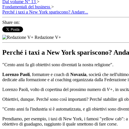
Dal volume N° 13
>
Fondamentali del business
>
Perché i taxi a New York spariscono? Andare...
Share on:
Redazione V+
Perché i taxi a New York spariscono? Andare
"Cento anni fa gli obiettivi sono diventati la nostra religione".
Lorenzo Paoli
, formatore e coach di
Novaxia
, società che nell'ultim
dedicate alla formazione e al coaching organizzata dalla Federazione i
Lorenzo Paoli, volto di copertina del prossimo numero di
V+
, in usci
Obiettivi, dunque. Perché sono così importanti? Perché stabilire gli obiet
"Cento anni fa l'industria si è automatizzata, e gli obiettivi sono divent
Prendiamo, per esempio, i taxi di New York, i famosi "yellow cab": a un 
obiettivo di guadagno, raggiunto il quale smettono di fare corse.