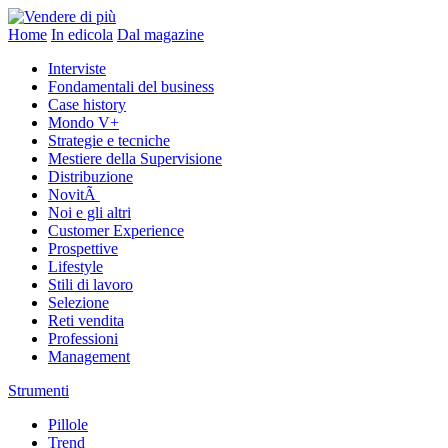
Home
In edicola
Dal magazine
Interviste
Fondamentali del business
Case history
Mondo V+
Strategie e tecniche
Mestiere della Supervisione
Distribuzione
NovitÃ
Noi e gli altri
Customer Experience
Prospettive
Lifestyle
Stili di lavoro
Selezione
Reti vendita
Professioni
Management
Strumenti
Pillole
Trend