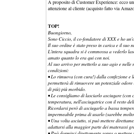
A proposito di Customer Experience: ecco un 
attenzione al cliente (acquisto fatto via Amazon
TOP!
Buongiorno,
Sono Ciccio, il co-fondatore di XXX e ho un’ot
Il suo ordine è stato preso in carica e il suo
L'intera squadra si è commossa a vederlo lasc
amato quanto lo era qui con noi.
Al suo arrivo per metterlo a suo agio e nelle 
condizioni:
• Lo rimuova (con cura!) dalla confezione e l
permetterà di rimuovere un potenziale odore d
di più) più morbido.
• Le consigliamo di lasciarlo asciugare (con 
temperatura, nell'asciugatrice con il resto de
Ricordarsi però di asciugarlo a bassa temper
impermeabile prima di usarlo (sarebbe molto 
• Una volta asciutto, si può mettere direttam
adattarsi alla maggior parte dei materassi gra
• Può dormirci direttamente sopra o mettere s