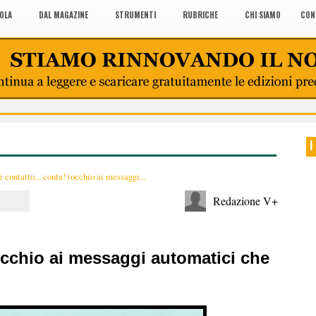
COLA
DAL MAGAZINE
STRUMENTI
RUBRICHE
CHI SIAMO
CON
I
 contatto... conta! (occhio ai messaggi...
Redazione V+
(occhio ai messaggi automatici che