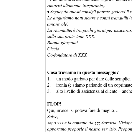
rimarrà altamente traspirante).
• Seguendo questi consigli potrete godervi i
Le auguriamo notti sicure e sonni tranquilli 
amorevole)
La ricontatterò tra pochi giorni per assicura
sulla sua protezione XXX.
Buona giornata!
Ciccio
Co-fondatore di XXX
Cosa troviamo in questo messaggio?
1. un modo garbato per dare delle semplici is
2. ironia (e stiamo parlando di un coprimate
3. alto livello di assistenza al cliente – anch
FLOP!
Qui, invece, si poteva fare di meglio…
Salve,
sono xxx e la contatto da zzz Sartoria. Vision
opportuno proporle il nostro servizio. Propo