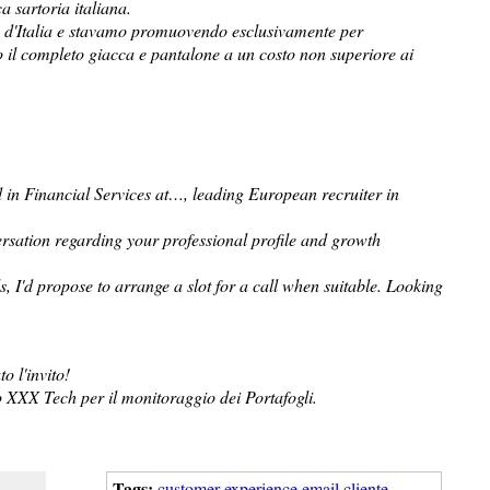
 sartoria italiana.
 d'Italia e stavamo promuovendo esclusivamente per
mo il completo giacca e pantalone a un costo non superiore ai
d in Financial Services at…, leading European recruiter in
nversation regarding your professional profile and growth
s, I'd propose to arrange a slot for a call when suitable. Looking
 l'invito!
o XXX Tech per il monitoraggio dei Portafogli.
Tags:
customer experience
email
cliente