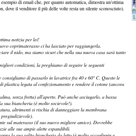
esempio di email che, per quanto automatica, dimostra un'ottima
F
, dove il venditore il più delle volte resta un silente sconosciuto).
L
tima notizia per lei!
 nuovo coprimaterasso ci ha lasciato per raggiungerla.
iare il nido, ma siamo sicuri che nella sua nuova casa sarà tanto
migliori condizioni, la preghiamo di seguire le seguenti
e consigliamo di passarlo in lavatrice fra 40 e 60° C. Questo le
i plastica legata al confezionamento e rendere il cotone (ancora
calma, senza fretta) all'aperto. Può anche asciugarlo, a bassa
lla sua biancheria (è molto socievole!).
atura, altrimenti si rischia di danneggiare la membrana
pregiudizievole).
ente sul materasso (il suo nuovo migliore amico). Dovrebbe
zie alle sue ampie alette espandibili.
opra la sua solita biancheria da letto (è molto accogliente e