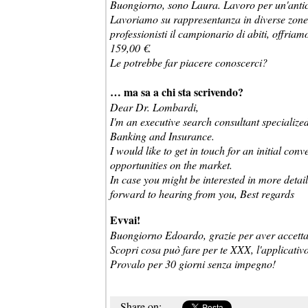
Buongiorno, sono Laura. Lavoro per un'antica
Lavoriamo su rappresentanza in diverse zone
professionisti il campionario di abiti, offria
159,00 €.
Le potrebbe far piacere conoscerci?
… ma sa a chi sta scrivendo?
Dear Dr. Lombardi,
I'm an executive search consultant specialize
Banking and Insurance.
I would like to get in touch for an initial co
opportunities on the market.
In case you might be interested in more detail
forward to hearing from you, Best regards
Evvai!
Buongiorno Edoardo, grazie per aver accettato
Scopri cosa può fare per te XXX, l'applicativ
Provalo per 30 giorni senza impegno!
Share on: