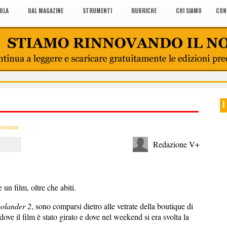
COLA
DAL MAGAZINE
STRUMENTI
RUBRICHE
CHI SIAMO
CON
I
 vetrina
Redazione V+
n film, oltre che abiti.
olander 2
, sono comparsi dietro alle vetrate della boutique di
ove il film è stato girato e dove nel weekend si era svolta la