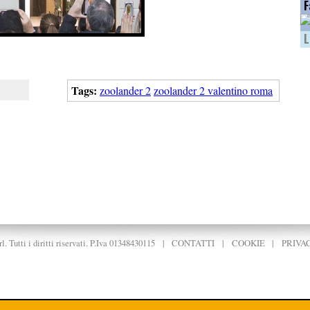
F
L
Tags:
zoolander 2
zoolander 2 valentino roma
. Tutti i diritti riservati. P.Iva 01348430115
|
CONTATTI
|
COOKIE
|
PRIVA