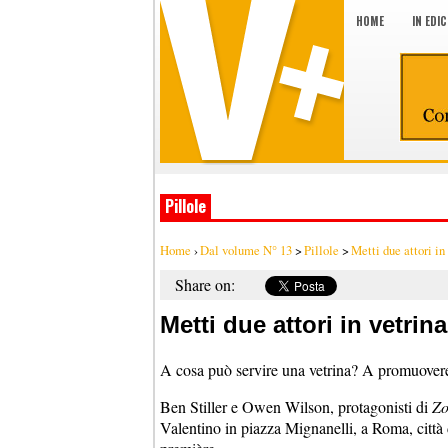
HOME
IN EDI
Pillole
Home
›
Dal volume N° 13
>
Pillole
>
Metti due attori in
Share on:
Metti due attori in vetrina
A cosa può servire una vetrina? A promuovere u
Ben Stiller e Owen Wilson, protagonisti di
Zo
Valentino in piazza Mignanelli, a Roma, città d