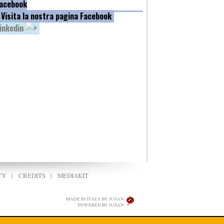
acebook
inkedin
CY
|
CREDITS
|
MEDIAKIT
MADE IN ITALY BY JUSAN
POWERED BY JUSAN