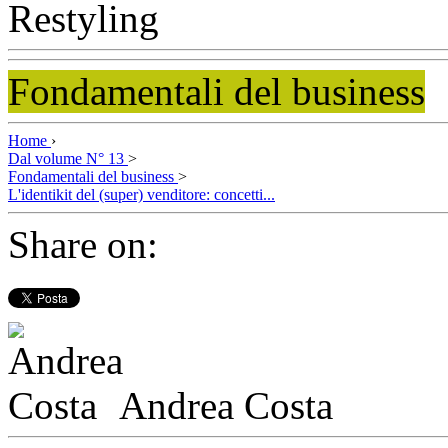
Fondamentali del business
Home
›
Dal volume N° 13
>
Fondamentali del business
>
L'identikit del (super) venditore: concetti...
Share on:
Andrea Costa