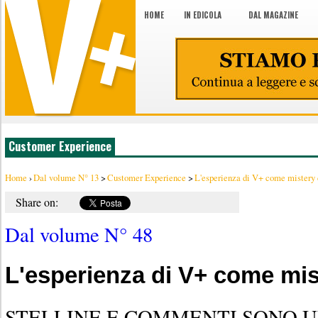
HOME
IN EDICOLA
DAL MAGAZINE
Customer Experience
Home
›
Dal volume N° 13
>
Customer Experience
>
L'esperienza di V+ come mistery 
Share on:
Dal volume N° 48
L'esperienza di V+ come mist
STELLINE E COMMENTI SONO U