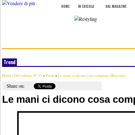
HOME
IN EDICOLA
DAL MAGAZINE
Trend
Home
›
Dal volume N° 13
>
Trend
>
Le mani ci dicono cosa comprare (Bocconi)
Share on:
Le mani ci dicono cosa com