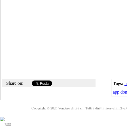
Share on:
Tags:
h
app don
Copyright © 2026 Vendere di più srl. Tutti i diritti riservati. P.Iv