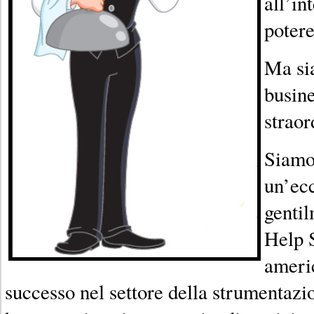
all’int
potere
Ma sia
busine
straor
Siamo 
un’ecc
gentil
Help 
ameri
successo nel settore della strumentaz