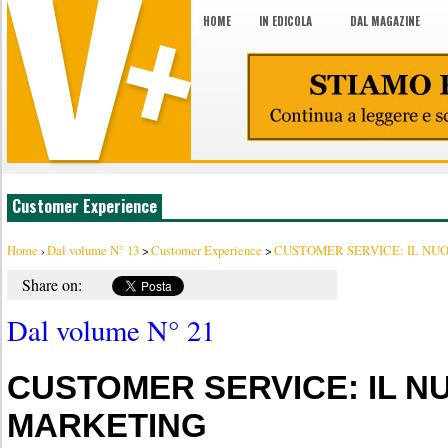
HOME
IN EDICOLA
DAL MAGAZINE
Customer Experience
Home
›
Dal volume N° 13
>
Customer Experience
>
CUSTOMER SERVICE: IL NU
Share on:
Dal volume N° 21
CUSTOMER SERVICE: IL N
MARKETING