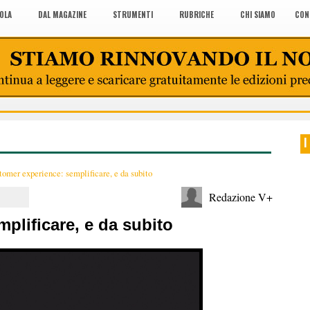
COLA
DAL MAGAZINE
STRUMENTI
RUBRICHE
CHI SIAMO
CON
I
omer experience: semplificare, e da subito
Redazione V+
plificare, e da subito