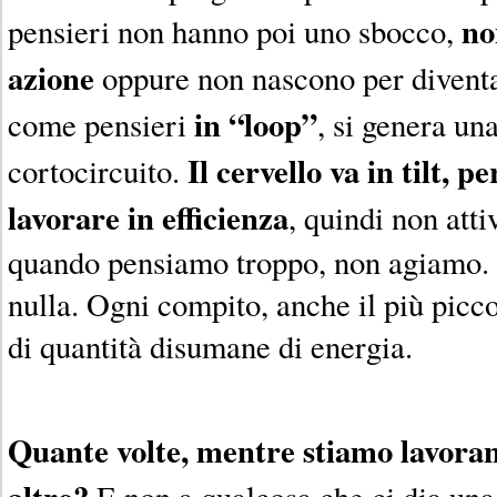
no
pensieri non hanno poi uno sbocco,
azione
oppure non nascono per divent
in “loop”
come pensieri
, si genera un
Il cervello va in tilt, p
cortocircuito.
lavorare in efficienza
, quindi non atti
quando pensiamo troppo, non agiamo
nulla. Ogni compito, anche il più picco
di quantità disumane di energia.
Quante volte, mentre stiamo lavora
altro?
E non a qualcosa che ci dia una