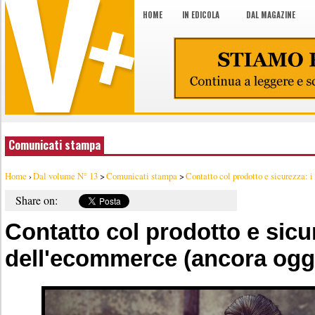
HOME
IN EDICOLA
DAL MAGAZINE
Comunicati stampa
Home
›
Dal volume N° 13
>
Comunicati stampa
>
Contatto col prodotto e sicurezza: i 
Share on:
Contatto col prodotto e sicur
dell'ecommerce (ancora ogg