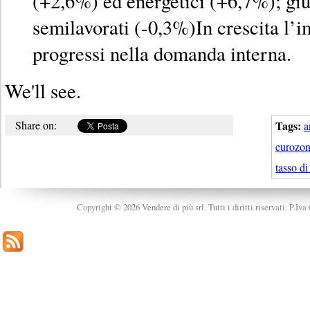
(+2,6%) ed energetici (+6,7%); giù,
semilavorati (-0,3%)In crescita l’
progressi nella domanda interna.
We'll see.
Share on:
Tags:
a
eurozo
tasso d
Copyright © 2026 Vendere di più srl. Tutti i diritti riservati. P.Iv