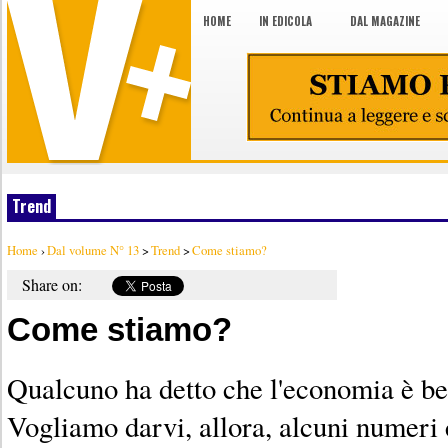
HOME
IN EDICOLA
DAL MAGAZINE
Trend
Home
›
Dal volume N° 13
>
Trend
>
Come stiamo?
Share on:
Come stiamo?
Qualcuno ha detto che l'economia è bel
Vogliamo darvi, allora, alcuni numeri