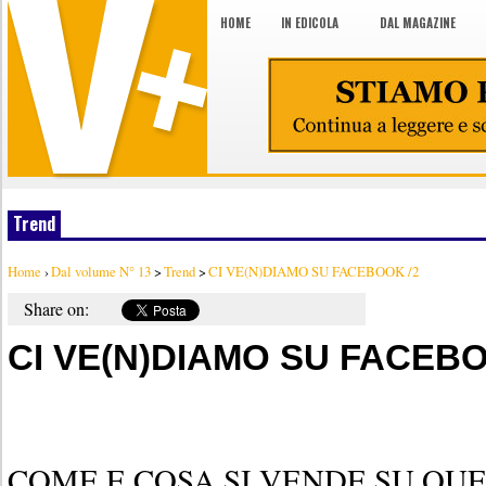
HOME
IN EDICOLA
DAL MAGAZINE
Trend
Home
›
Dal volume N° 13
>
Trend
>
CI VE(N)DIAMO SU FACEBOOK /2
Share on:
CI VE(N)DIAMO SU FACEBO
COME E COSA SI VENDE SU QU