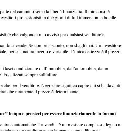
arte del cammino verso la libertà finanziaria. Il mio corso è
nvestitori professionisti in due giorni di full immersion, e ho alle
sisti (e che valgono a mio avviso per qualsiasi venditore):
quando si vende. Se compri a sconto, non sbagli mai. Un investitore
ale, per sua natura incerto e variabile. L’unica certezza è il prezzo
e ti lasci condizionare dall’immobile, dall’automobile, da un
o. Focalizzati sempre sull’affare.
e che per il venditore. Negoziare significa capire chi si ha davanti
rirai che raramente il prezzo è determinante.
are” tempo e pensieri per essere finanziariamente in forma?
 entrate automatiche. La vendita è un mestiere complesso, legato a
ntale per un venditore avere la mente serena, libera da