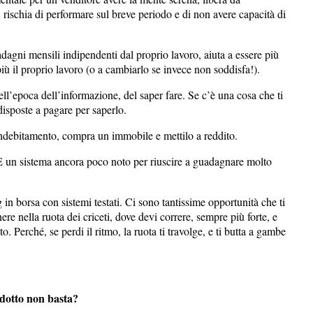
rischia di performare sul breve periodo e di non avere capacità di
dagni mensili indipendenti dal proprio lavoro, aiuta a essere più
 più il proprio lavoro (o a cambiarlo se invece non soddisfa!).
ll’epoca dell’informazione, del saper fare. Se c’è una cosa che ti
disposte a pagare per saperlo.
 indebitamento, compra un immobile e mettilo a reddito.
 È un sistema ancora poco noto per riuscire a guadagnare molto
g in borsa con sistemi testati. Ci sono tantissime opportunità che ti
re nella ruota dei criceti, dove devi correre, sempre più forte, e
o. Perché, se perdi il ritmo, la ruota ti travolge, e ti butta a gambe
rodotto non basta?