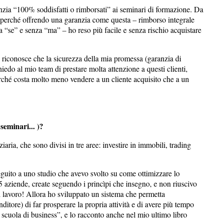
ranzia “100% soddisfatti o rimborsati” ai seminari di formazione. Da
ro perché offrendo una garanzia come questa – rimborso integrale
a “se” e senza “ma” – ho reso più facile e senza rischio acquistare
é riconosce che la sicurezza della mia promessa (garanzia di
iedo al mio team di prestare molta attenzione a questi clienti,
erché costa molto meno vendere a un cliente acquisito che a un
 seminari... )?
iaria, che sono divisi in tre aree: investire in immobili, trading
eguito a uno studio che avevo svolto su come ottimizzare lo
5 aziende, create seguendo i princìpi che insegno, e non riuscivo
 al lavoro! Allora ho sviluppato un sistema che permetta
itore) di far prosperare la propria attività e di avere più tempo
 scuola di business”, e lo racconto anche nel mio ultimo libro