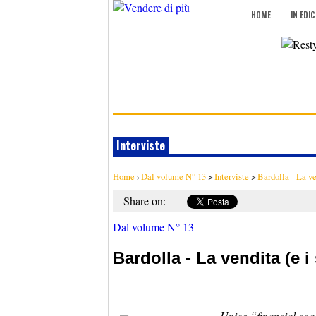
HOME
IN EDI
Interviste
Home
›
Dal volume N° 13
>
Interviste
>
Bardolla - La ven
Share on:
Dal volume N° 13
Bardolla - La vendita (e i 
Unico “financial coac