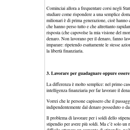
Cominciai allora a frequentare corsi negli Stat
studiare come rispondere a una semplice doman
milionari è di prima generazione, cioè hanno c
che hanno perso tutto e che altrettanto rapidam
risposta (che capovolse la mia visione del mon
denaro. Non lavorano per il denaro, fanno lav
imparare: ripetendo esattamente le stesse azio
la libertà finanziaria.
3. Lavorare per guadagnare oppure essere u
La differenza è molto semplice: nel primo caso
intelligenza finanziaria per far lavorare il d
Vorrei che le persone capissero che il passaggi
indipendentemente dal denaro posseduto o dall
Il problema di lavorare per i soldi dello stipe
stipendio per avere più soldi. Ma c’è solo un n
difficile ottenere un aumento di stipendio, no