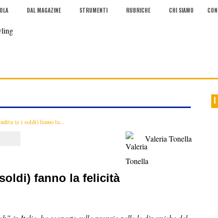
COLA
DAL MAGAZINE
STRUMENTI
RUBRICHE
CHI SIAMO
CON
I
dita (e i soldi) fanno la...
Valeria Tonella
soldi) fanno la felicità
h” in Italia, ha scoperto sulla propria pelle le dinamiche del