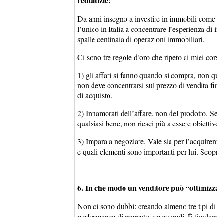
redditizie?
Da anni insegno a investire in immobili come p
l’unico in Italia a concentrare l’esperienza di i
spalle centinaia di operazioni immobiliari.
Ci sono tre regole d’oro che ripeto ai miei cor
1) gli affari si fanno quando si compra, non 
non deve concentrarsi sul prezzo di vendita fin
di acquisto.
2) Innamorati dell’affare, non del prodotto. S
qualsiasi bene, non riesci più a essere obiettiv
3) Impara a negoziare. Vale sia per l’acquirent
e quali elementi sono importanti per lui. Scop
6. In che modo un venditore può “ottimizz
Non ci sono dubbi: creando almeno tre tipi di
performance di mercato e personali. È fondame