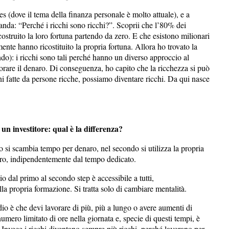
es (dove il tema della finanza personale è molto attuale), e a
da: “Perché i ricchi sono ricchi?”. Scoprii che l’80% dei
ostruito la loro fortuna partendo da zero. E che esistono milionari
ente hanno ricostituito la propria fortuna. Allora ho trovato la
do): i ricchi sono tali perché hanno un diverso approccio al
orare il denaro. Di conseguenza, ho capito che la ricchezza si può
ni fatte da persone ricche, possiamo diventare ricchi. Da qui nasce
n investitore: qual è la differenza?
 si scambia tempo per denaro, nel secondo si utilizza la propria
enaro, indipendentemente dal tempo dedicato.
o dal primo al secondo step è accessibile a tutti,
a propria formazione. Si tratta solo di cambiare mentalità.
ndio è che devi lavorare di più, più a lungo o avere aumenti di
umero limitato di ore nella giornata e, specie di questi tempi, è
? Invece i ricchi diventano sempre più ricchi, perché lavorano per