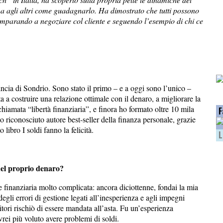
a agli altri come guadagnarlo. Ha dimostrato che tutti possono
 imparando a negoziare col cliente e seguendo l’esempio di chi ce
ncia di Sondrio. Sono stato il primo – e a oggi sono l’unico –
ta a costruire una relazione ottimale con il denaro, a migliorare la
hiamata “libertà finanziaria”, e finora ho formato oltre 10 mila
F
o riconosciuto autore best-seller della finanza personale, grazie
libro I soldi fanno la felicità.
L
 del proprio denaro?
e finanziaria molto complicata: ancora diciottenne
,
fondai la mia
egli errori di gestione legati all’inesperienza e agli impegni
nitori rischiò di essere mandata all’asta. Fu un’esperienza
rei più voluto avere problemi di soldi.