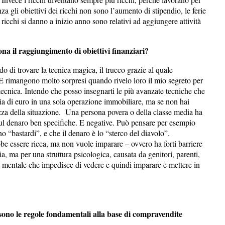
za gli obiettivi dei ricchi non sono l’aumento di stipendio, le ferie
 ricchi si danno a inizio anno sono relativi ad aggiungere attività
ona il raggiungimento di obiettivi finanziari?
o di trovare la tecnica magica, il trucco grazie al quale
. E rimangono molto sorpresi quando rivelo loro il mio segreto per
 tecnica. Intendo che posso insegnarti le più avanzate tecniche che
ia di euro in una sola operazione immobiliare, ma se non hai
tezza della situazione. Una persona povera o della classe media ha
 sul denaro ben specifiche. E negative. Può pensare per esempio
no “bastardi”, e che il denaro è lo “sterco del diavolo”.
 essere ricca, ma non vuole imparare – ovvero ha forti barriere
ia, ma per una struttura psicologica, causata da genitori, parenti,
 mentale che impedisce di vedere e quindi imparare e mettere in
 sono le regole fondamentali alla base di compravendite