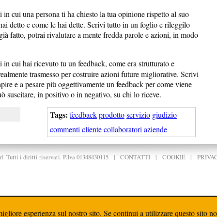
 in cui una persona ti ha chiesto la tua opinione rispetto al suo
i detto e come le hai dette. Scrivi tutto in un foglio e rileggilo
à fatto, potrai rivalutare a mente fredda parole e azioni, in modo
 in cui hai ricevuto tu un feedback, come era strutturato e
 realmente trasmesso per costruire azioni future migliorative. Scrivi
a capire e a pesare più oggettivamente un feedback per come viene
ò suscitare, in positivo o in negativo, su chi lo riceve.
Tags:
feedback
prodotto
servizio
giudizio
commenti
cliente
collaboratori
aziende
. Tutti i diritti riservati. P.Iva 01348430115
|
CONTATTI
|
COOKIE
|
PRIVA
igliore esperienza sul nostro sito. Se continui a utilizzare questo sito n