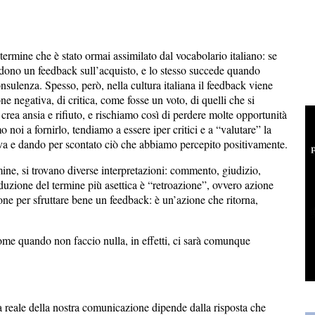
 termine che è stato ormai assimilato dal vocabolario italiano: se
edono un feedback sull’acquisto, e lo stesso succede quando
nsulenza. Spesso, però, nella cultura italiana il feedback viene
e negativa, di critica, come fosse un voto, di quelli che si
crea ansia e rifiuto, e rischiamo così di perdere molte opportunità
o noi a fornirlo, tendiamo a essere iper critici e a “valutare” la
va e dando per scontato ciò che abbiamo percepito positivamente.
ine, si trovano diverse interpretazioni: commento, giudizio,
aduzione del termine più asettica è “retroazione”, ovvero azione
one per sfruttare bene un feedback: è un’azione che ritorna,
come quando non faccio nulla, in effetti, ci sarà comunque
a reale della nostra comunicazione dipende dalla risposta che