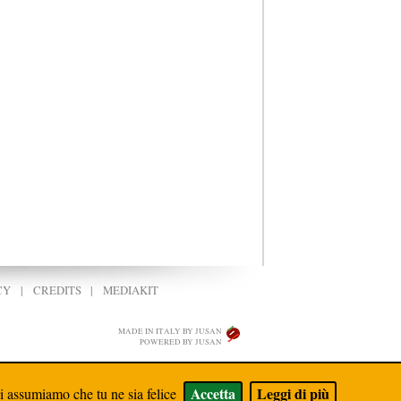
CY
|
CREDITS
|
MEDIAKIT
MADE IN ITALY BY JUSAN
POWERED BY JUSAN
Accetta
Leggi di più
oi assumiamo che tu ne sia felice