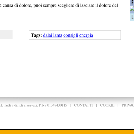
F
 causa di dolore, puoi sempre scegliere di lasciare il dolore del
L
Tags:
dalai lama
consigli
energia
. Tutti i diritti riservati. P.Iva 01348430115
|
CONTATTI
|
COOKIE
|
PRIVA