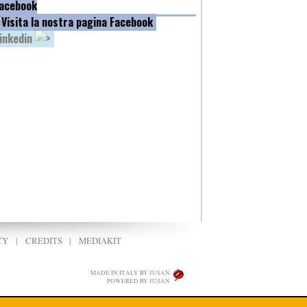
acebook
inkedin
CY
|
CREDITS
|
MEDIAKIT
MADE IN ITALY BY JUSAN
POWERED BY JUSAN