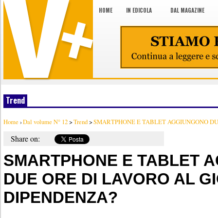
HOME
IN EDICOLA
DAL MAGAZINE
Trend
Home
›
Dal volume N° 12
>
Trend
>
SMARTPHONE E TABLET AGGIUNGONO DUE 
Share on:
SMARTPHONE E TABLET 
DUE ORE DI LAVORO AL G
DIPENDENZA?