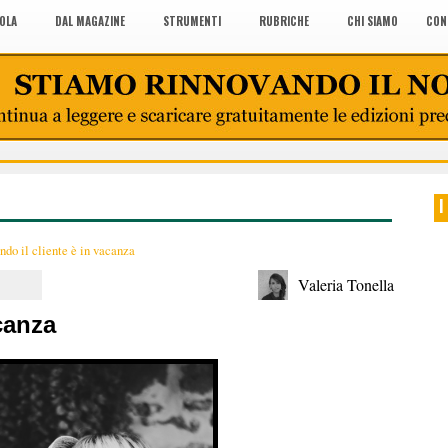
COLA
DAL MAGAZINE
STRUMENTI
RUBRICHE
CHI SIAMO
CON
I
do il cliente è in vacanza
Valeria Tonella
canza