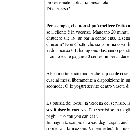
professionale, abbiamo preso nota.
Di che cosa?
non si può mettere fretta a
Per esempio, che
se il cliente è in vacanza. Mancano 20 minuti
chiudere alle 19, un bar in centro città, la 
chiusura? Non è bello che sia la prima cosa da
vado” penserà. E ha ragione (lasciando poi st
il conto e che pagare 50 centesimi per andare
le piccole cose
Abbiamo imparato anche che
cuscini messi liberamente a disposizione in u
scomode. O lo yogurt servito dentro vasetti di
La pulizia dei locali, la velocità del servizio, 
sostituisce la cortesia
. Due sorrisi sono megli
paghi 1” o “all you can eat”.
Immaginate sempre di avere degli ospiti, anche
sportello informazioni. Vi permetterà di impost