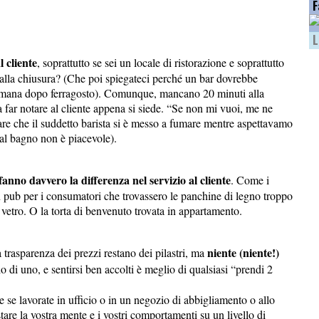
F
L
l cliente
, soprattutto se sei un locale di ristorazione e soprattutto
 alla chiusura? (Che poi spiegateci perché un bar dovrebbe
settimana dopo ferragosto). Comunque, mancano 20 minuti alla
 far notare al cliente appena si siede. “Se non mi vuoi, me ne
are che il suddetto barista si è messo a fumare mentre aspettavamo
 al bagno non è piacevole).
 fanno davvero la differenza nel servizio al cliente
. Come i
n pub per i consumatori che trovassero le panchine di legno troppo
 vetro. O la torta di benvenuto trovata in appartamento.
niente (niente!)
la trasparenza dei prezzi restano dei pilastri, ma
o di uno, e sentirsi ben accolti è meglio di qualsiasi “prendi 2
 se lavorate in ufficio o in un negozio di abbigliamento o allo
are la vostra mente e i vostri comportamenti su un livello di