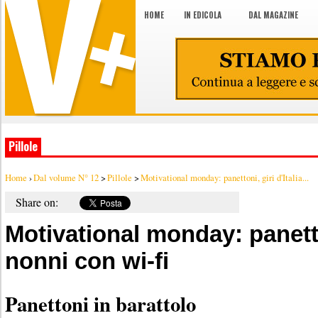
HOME
IN EDICOLA
DAL MAGAZINE
Pillole
Home
›
Dal volume N° 12
>
Pillole
>
Motivational monday: panettoni, giri d'Italia...
Share on:
Motivational monday: panetton
nonni con wi-fi
Panettoni in barattolo