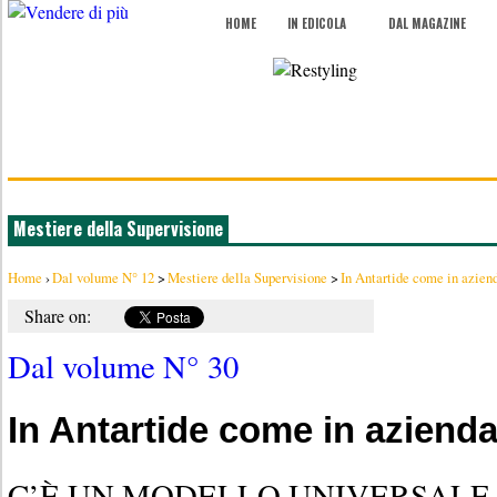
HOME
IN EDICOLA
DAL MAGAZINE
Mestiere della Supervisione
Home
›
Dal volume N° 12
>
Mestiere della Supervisione
>
In Antartide come in azien
Share on:
Dal volume N° 30
In Antartide come in aziend
C’È UN MODELLO UNIVERSALE 