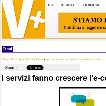
HOME
IN EDICOLA
DAL MAGAZINE
Trend
Home
›
Dal volume N° 12
>
Trend
>
I servizi fanno crescere l'e-commerce in Italia
Share on:
I servizi fanno crescere l'e-