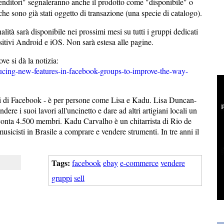
venditori" segnaleranno anche il prodotto come "disponibile" o
he sono già stati oggetto di transazione (una specie di catalogo).
ità sarà disponibile nei prossimi mesi su tutti i gruppi dedicati
ositivi Android e iOS. Non sarà estesa alle pagine.
ve si dà la notizia:
ucing-new-features-in-facebook-groups-to-improve-the-way-
ri di Facebook - è per persone come Lisa e Kadu. Lisa Duncan-
ere i suoi lavori all'uncinetto e dare ad altri artigiani locali un
 conta 4.500 membri. Kadu Carvalho è un chitarrista di Rio de
usicisti in Brasile a comprare e vendere strumenti. In tre anni il
Tags:
facebook
ebay
e-commerce
vendere
gruppi
sell