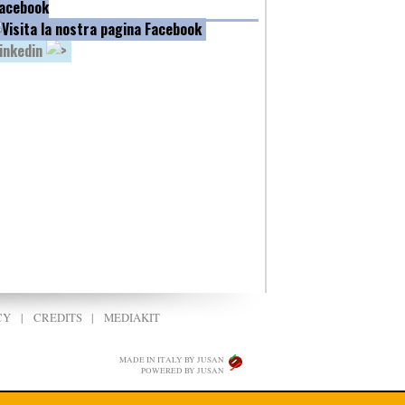
acebook
inkedin
CY
|
CREDITS
|
MEDIAKIT
MADE IN ITALY BY JUSAN
POWERED BY JUSAN