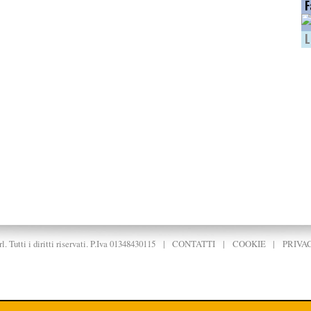
F
L
. Tutti i diritti riservati. P.Iva 01348430115
|
CONTATTI
|
COOKIE
|
PRIVA