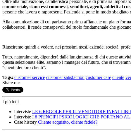
Oltre alla motivazione, caratteristica personale, è di primaria importan
commerciale, siano essi commessi, venditori, agenti, addetti al cu
persone che lavora o rappresenta l’azienda si pone in modo sbagliato co
Alla comunicazione di cui parlavamo prima affiancate un piano formativo
collaboratori, li rende consapevoli del ruolo fondamentale che giocano 
Riusciremo quindi a vedere, nei prossimi mesi, aziende, società, professio
Tutto, naturalmente, dipenderà dalla lungimiranza di chi queste attività
questa selezionata élite, saranno i manager del futuro, che si trovera
“clienti dei loro clienti”.
Tags:
customer service
customer satisfaction
customer care
cliente
ve
Share on:
I più letti
Interviste
LE 6 REGOLE PER IL VENDITORE INFALLIBILE 
Interviste
I 6 PRINCÌPI PSICOLOGICI CHE PORTANO AL 
Case history
Cliente acquisito, cliente fedele?