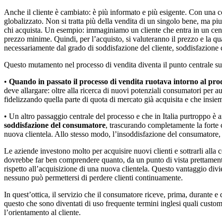
Anche il cliente è cambiato: è più informato e più esigente. Con una co
globalizzato. Non si tratta più della vendita di un singolo bene, ma piut
chi acquista. Un esempio: immaginiamo un cliente che entra in un centr
prezzo minime. Quindi, per l’acquisto, si valuteranno il prezzo e la qua
necessariamente dal grado di soddisfazione del cliente, soddisfazione ch
Questo mutamento nel processo di vendita diventa il punto centrale su 
•
Quando in passato il processo di vendita ruotava intorno al prod
deve allargare: oltre alla ricerca di nuovi potenziali consumatori per 
fidelizzando quella parte di quota di mercato già acquisita e che insieme
• Un altro passaggio centrale del processo e che in Italia purtroppo è 
soddisfazione del consumatore
, trascurando completamente la forte co
nuova clientela. Allo stesso modo, l’insoddisfazione del consumatore, e
Le aziende investono molto per acquisire nuovi clienti e sottrarli alla
dovrebbe far ben comprendere quanto, da un punto di vista prettamente 
rispetto all’acquisizione di una nuova clientela. Questo vantaggio di
nessuno può permettersi di perdere clienti continuamente.
In quest’ottica, il servizio che il consumatore riceve, prima, durante 
questo che sono diventati di uso frequente termini inglesi quali custome
l’orientamento al cliente.