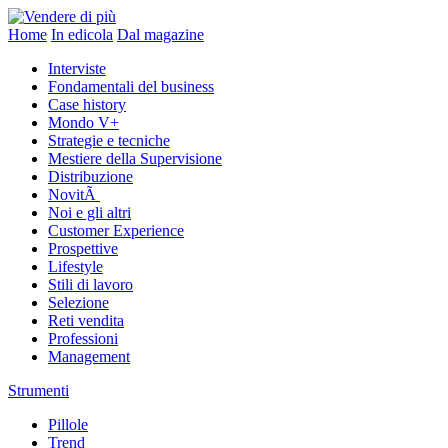
Home
In edicola
Dal magazine
Interviste
Fondamentali del business
Case history
Mondo V+
Strategie e tecniche
Mestiere della Supervisione
Distribuzione
NovitÃ
Noi e gli altri
Customer Experience
Prospettive
Lifestyle
Stili di lavoro
Selezione
Reti vendita
Professioni
Management
Strumenti
Pillole
Trend