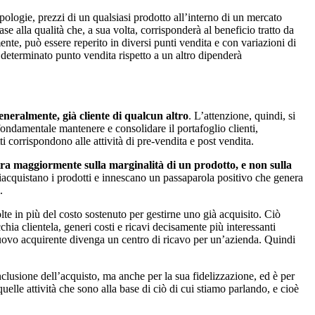
pologie, prezzi di un qualsiasi prodotto all’interno di un mercato
se alla qualità che, a sua volta, corrisponderà al beneficio tratto da
te, può essere reperito in diversi punti vendita e con variazioni di
n determinato punto vendita rispetto a un altro dipenderà
eneralmente, già cliente di qualcun altro
. L’attenzione, quindi, si
fondamentale mantenere e consolidare il portafoglio clienti,
ti corrispondono alle attività di pre-vendita e post vendita.
tra maggiormente sulla marginalità di un prodotto, e non sulla
i riacquistano i prodotti e innescano un passaparola positivo che genera
.
te in più del costo sostenuto per gestirne uno già acquisito. Ciò
ia clientela, generi costi e ricavi decisamente più interessanti
nuovo acquirente divenga un centro di ricavo per un’azienda. Quindi
clusione dell’acquisto, ma anche per la sua fidelizzazione, ed è per
elle attività che sono alla base di ciò di cui stiamo parlando, e cioè