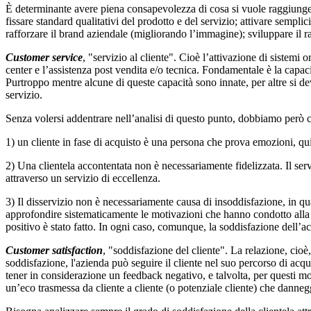
È determinante avere piena consapevolezza di cosa si vuole raggiungere,
fissare standard qualitativi del prodotto e del servizio; attivare sempli
rafforzare il brand aziendale (migliorando l’immagine); sviluppare il ra
Customer service
, "servizio al cliente". Cioè l’attivazione di sistemi
center e l’assistenza post vendita e/o tecnica. Fondamentale è la capac
Purtroppo mentre alcune di queste capacità sono innate, per altre si 
servizio.
Senza volersi addentrare nell’analisi di questo punto, dobbiamo però c
1) un cliente in fase di acquisto è una persona che prova emozioni, qui
2) Una clientela accontentata non è necessariamente fidelizzata. Il serv
attraverso un servizio di eccellenza.
3) Il disservizio non è necessariamente causa di insoddisfazione, in q
approfondire sistematicamente le motivazioni che hanno condotto alla s
positivo è stato fatto. In ogni caso, comunque, la soddisfazione dell’a
Customer satisfaction
, "soddisfazione del cliente". La relazione, cioè
soddisfazione, l'azienda può seguire il cliente nel suo percorso di acqui
tener in considerazione un feedback negativo, e talvolta, per questi mot
un’eco trasmessa da cliente a cliente (o potenziale cliente) che danneg