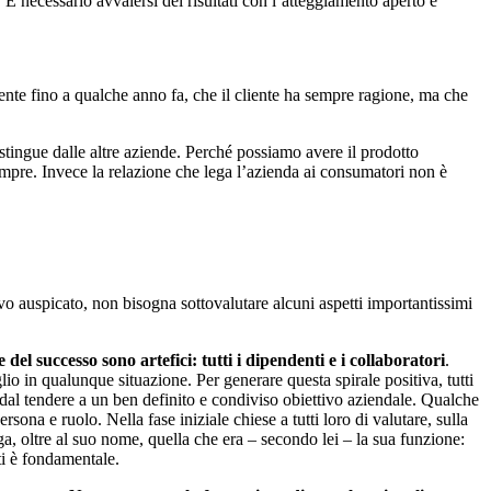
 È necessario avvalersi dei risultati con l’atteggiamento aperto e
ente fino a qualche anno fa, che il cliente ha sempre ragione, ma che
istingue dalle altre aziende. Perché possiamo avere il prodotto
empre. Invece la relazione che lega l’azienda ai consumatori non è
tivo auspicato, non bisogna sottovalutare alcuni aspetti importantissimi
el successo sono artefici: tutti i dipendenti e i collaboratori
.
lio in qualunque situazione. Per generare questa spirale positiva, tutti
 dal tendere a un ben definito e condiviso obiettivo aziendale. Qualche
rsona e ruolo. Nella fase iniziale chiese a tutti loro di valutare, sulla
ga, oltre al suo nome, quella che era – secondo lei – la sua funzione:
tti è fondamentale.