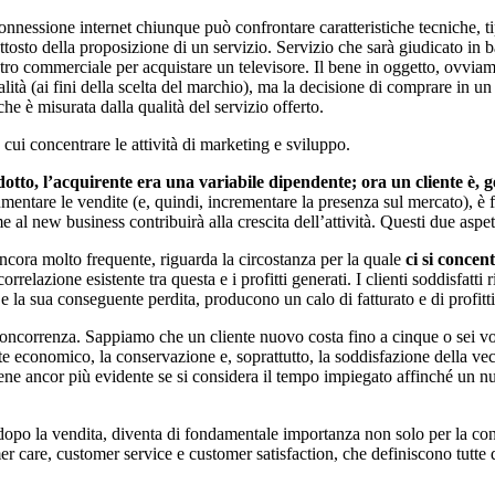
nnessione internet chiunque può confrontare caratteristiche tecniche, ti
tosto della proposizione di un servizio. Servizio che sarà giudicato in ba
o commerciale per acquistare un televisore. Il bene in oggetto, ovviamen
lità (ai fini della scelta del marchio), ma la decisione di comprare in u
e è misurata dalla qualità del servizio offerto.
cui concentrare le attività di marketing e sviluppo.
otto, l’acquirente era una variabile dipendente; ora un cliente è, g
aumentare le vendite (e, quindi, incrementare la presenza sul mercato), è 
 al new business contribuirà alla crescita dell’attività. Questi due aspet
ancora molto frequente, riguarda la circostanza per la quale
ci si concen
rrelazione esistente tra questa e i profitti generati. I clienti soddisfatt
 la sua conseguente perdita, producono un calo di fatturato e di profitti
 concorrenza. Sappiamo che un cliente nuovo costa fino a cinque o sei vol
economico, la conservazione e, soprattutto, la soddisfazione della vecch
viene ancor più evidente se si considera il tempo impiegato affinché un 
e dopo la vendita, diventa di fondamentale importanza non solo per la con
r care, customer service e customer satisfaction, che definiscono tutte qu