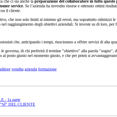
za che ci sia anche la
preparazione del collaboratore in tutto questo
stomer service
. Se l’azienda ha investito risorse e ottenuto ottimi risultat
n il cliente.
, che non solo limiti al minimo gli errori, ma soprattutto ottimizzi le 
nel raggiungimento degli obiettivi aziendali. Si investe su di loro, per 
nisti che, anticipando i tempi, riusciranno a offrire servizi di alta qualit
 le governa, di chi preferirà il termine "obiettivo" alla parola "sogno", 
nno al posto giusto nel momento giusto, e che per primi si avvantaggeran
nditore
vendita
azienda
formazione
- 1a parte
"SÌ" DEL CLIENTE