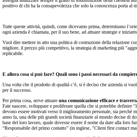
Bisogna analizzare sempre il grado di soddisfazione della clientela attr
positivo di chi ha la consapevolezza che solo la conoscenza porta al 
Tutte queste attività, quindi, come dicevamo prima, determinano l’orie
ogni azienda è chiamata, per il suo bene, ad attuare strategie e iniziat
Vuol dire mettere in atto una politica di costruzione della relazione co
migliore, il prezzo più competitivo, la strategia di marketing più "ag
replicabile.
E allora cosa si può fare? Quali sono i passi necessari da compier
Una volta che il prodotto di qualità c’è, si è deciso che azienda si vuol
per il successo.
Per prima cosa, serve attuare
una comunicazione efficace e trasversal
Fate nascere, sviluppare e proliferare quella che si potrebbe definire "
devono essere motivati verso il miglioramento personale, sia perchè mos
anno fa, una delle più grandi società finanziarie al mondo decise di dotar
base del loro lavoro, quale dovesse essere il nome da dare alla loro fun
“Responsabile del primo contatto” (in inglese, "Client first contact mana