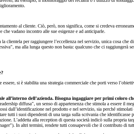
averso, ad esempio, il monitoraggio dei reclami o l’utilizzo di sondaggi.
miglioramento.
ntamento al cliente. Ciò, però, non significa, come si credeva erroneam
ive che vadano incontro alle sue esigenze e ad anticiparle.
n la clientela per raggiungere l’eccellenza nel servizio, unica cosa che d
gressiva", ma alla lunga questo non basta: qualcuno che ci raggiungerà s
e?
e essere, si è stabilita una strategia commerciale che porti verso l’obiet
e all’interno dell’azienda. Bisogna ingaggiare per primi coloro che d
leadership diffusa", un senso di appartenenza che stimola a essere il meg
si dall’identificazione nel prodotto e nel servizio, sia perché stimolati
e tutti i suoi dipendenti di una targa sulla scrivania che identificasse pe
zione. L’addetta alla reception di questa società indicò sulla propria tar
ger"). In altri termini, rendete tutti consapevoli che il contributo di tu