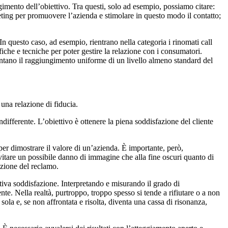
gimento dell’obiettivo. Tra questi, solo ad esempio, possiamo citare:
arketing per promuovere l’azienda e stimolare in questo modo il contatto;
In questo caso, ad esempio, rientrano nella categoria i rinomati call
iche e tecniche per poter gestire la relazione con i consumatori.
entano il raggiungimento uniforme di un livello almeno standard del
una relazione di fiducia.
differente. L’obiettivo è ottenere la piena soddisfazione del cliente
er dimostrare il valore di un’azienda. È importante, però,
vitare un possibile danno di immagine che alla fine oscuri quanto di
uzione del reclamo.
ettiva soddisfazione. Interpretando e misurando il grado di
nte. Nella realtà, purtroppo, troppo spesso si tende a rifiutare o a non
ola e, se non affrontata e risolta, diventa una cassa di risonanza,