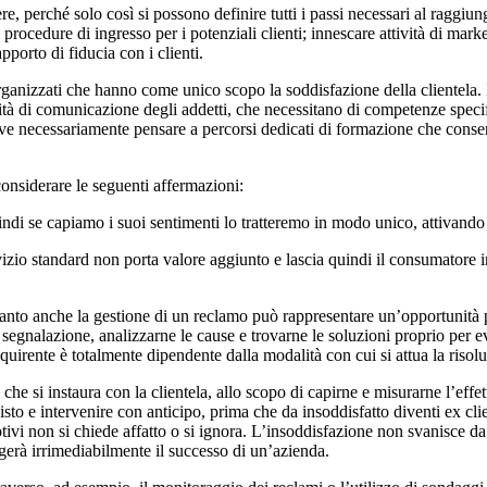
 perché solo così si possono definire tutti i passi necessari al raggiun
ci procedure di ingresso per i potenziali clienti; innescare attività di m
pporto di fiducia con i clienti.
 organizzati che hanno come unico scopo la soddisfazione della clientela. 
ità di comunicazione degli addetti, che necessitano di competenze specif
deve necessariamente pensare a percorsi dedicati di formazione che cons
onsiderare le seguenti affermazioni:
ndi se capiamo i suoi sentimenti lo tratteremo in modo unico, attivando 
izio standard non porta valore aggiunto e lascia quindi il consumatore in
uanto anche la gestione di un reclamo può rappresentare un’opportunità p
egnalazione, analizzarne le cause e trovarne le soluzioni proprio per e
cquirente è totalmente dipendente dalla modalità con cui si attua la risol
, che si instaura con la clientela, allo scopo di capirne e misurarne l’eff
sto e intervenire con anticipo, prima che da insoddisfatto diventi ex clie
ivi non si chiede affatto o si ignora. L’insoddisfazione non svanisce da s
gerà irrimediabilmente il successo di un’azienda.