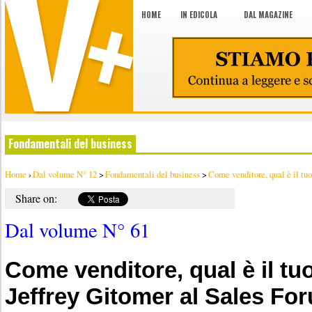
HOME
IN EDICOLA
DAL MAGAZINE
Fondamentali del business
Home
›
Dal volume N° 12
>
Fondamentali del business
>
Come venditore, qual è il tuo 
Share on:
Dal volume N° 61
Come venditore, qual è il tu
Jeffrey Gitomer al Sales Fo