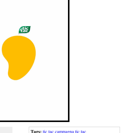
Tags:
tic tac
campagna tic tac