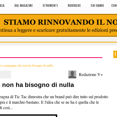
COLA
DAL MAGAZINE
STRUMENTI
RUBRICHE
CHI SIAMO
CON
I
la campagna che non ha bisogno di nulla
Redazione V+
 non ha bisogno di nulla
agna di Tic Tac dimostra che un brand può dire tutto sul prodotto
opra e il marchio bastano. E l'idea che se ne ha è quella che le
 così...