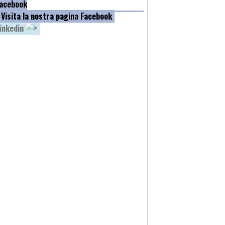
acebook
inkedin