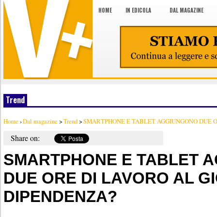
HOME
IN EDICOLA
DAL MAGAZINE
Trend
Home
›
Dal magazine
>
Trend
>
SMARTPHONE E TABLET AGGIUNGONO DUE ORE
Share on:
SMARTPHONE E TABLET 
DUE ORE DI LAVORO AL G
DIPENDENZA?