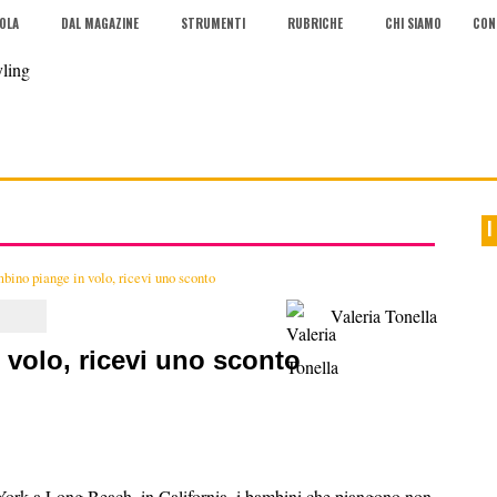
COLA
DAL MAGAZINE
STRUMENTI
RUBRICHE
CHI SIAMO
CON
I
bino piange in volo, ricevi uno sconto
Valeria Tonella
volo, ricevi uno sconto
ork a Long Beach, in California, i bambini che piangono non