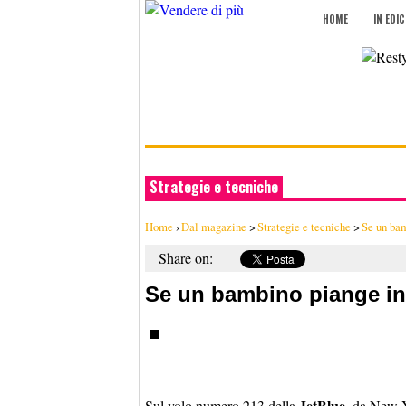
HOME
IN EDI
Strategie e tecniche
Home
›
Dal magazine
>
Strategie e tecniche
>
Se un bam
Share on:
Se un bambino piange in 
JetBlue
Sul volo numero 213 della
, da New Y