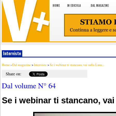
HOME
IN EDICOLA
DAL MAGAZINE
Interviste
Home
›
Dal magazine
>
Interviste
>
Se i webinar ti stancano, vai sulla Luna...
Share on:
Dal volume N° 64
Se i webinar ti stancano, vai 