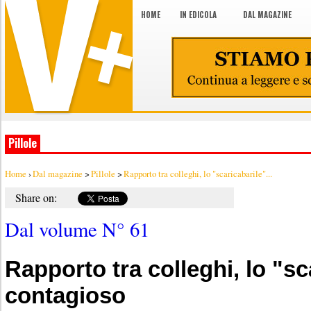
HOME
IN EDICOLA
DAL MAGAZINE
Pillole
Home
›
Dal magazine
>
Pillole
>
Rapporto tra colleghi, lo "scaricabarile"...
Share on:
Dal volume N° 61
Rapporto tra colleghi, lo "sc
contagioso