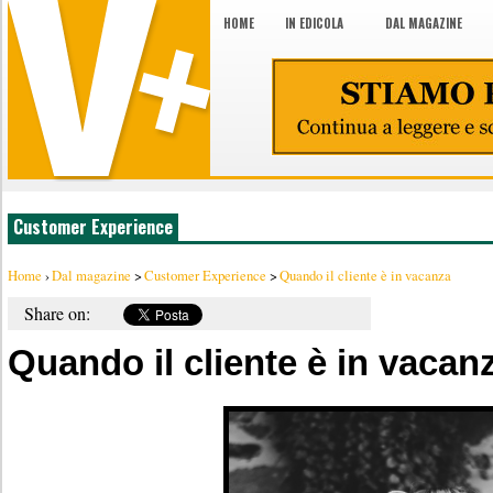
HOME
IN EDICOLA
DAL MAGAZINE
Customer Experience
Home
›
Dal magazine
>
Customer Experience
>
Quando il cliente è in vacanza
Share on:
Quando il cliente è in vacan