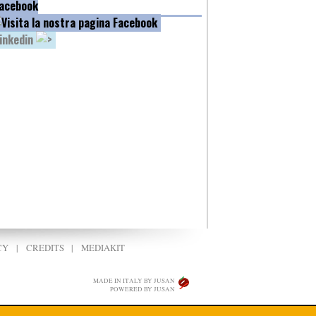
acebook
inkedin
CY
|
CREDITS
|
MEDIAKIT
MADE IN ITALY BY JUSAN
POWERED BY JUSAN