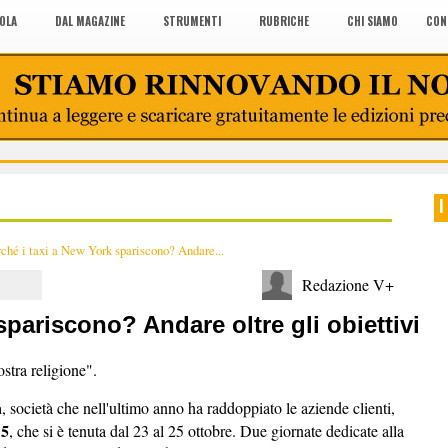
COLA
DAL MAGAZINE
STRUMENTI
RUBRICHE
CHI SIAMO
CON
I
ché i taxi a New York spariscono? Andare...
Redazione V+
spariscono? Andare oltre gli obiettivi
ostra religione".
a
, società che nell'ultimo anno ha raddoppiato le aziende clienti,
15
, che si è tenuta dal 23 al 25 ottobre. Due giornate dedicate alla