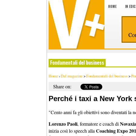
HOME
IN EDI
Fondamentali del business
Home
›
Dal magazine
>
Fondamentali del business
>
Per
Share on:
Perché i taxi a New York 
"Cento anni fa gli obiettivi sono diventati la n
Lorenzo Paoli
Novaxi
, formatore e coach di
Coaching Expo 20
inizia così lo speech alla