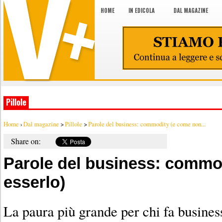
HOME
IN EDICOLA
DAL MAGAZINE
Pillole
Home
›
Dal magazine
>
Pillole
>
Parole del business: commodity (e come non...
Share on:
Parole del business: commo
esserlo)
La paura più grande per chi fa business