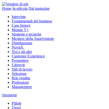
Home
In edicola
Dal magazine
Interviste
Fondamentali del business
Case history
Mondo V+
Strategie e tecniche
Mestiere della Supervisione
Distribuzione
NovitÃ
Noi e gli altri
Customer Experience
Prospettive
Lifestyle
Stili di lavoro
Selezione
Reti vendita
Professioni
Management
Strumenti
Pillole
Trend