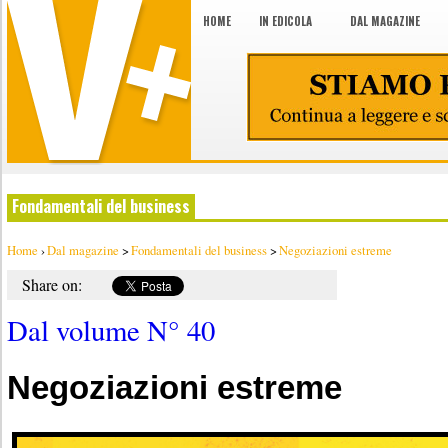
HOME
IN EDICOLA
DAL MAGAZINE
Fondamentali del business
Home
›
Dal magazine
>
Fondamentali del business
>
Negoziazioni estreme
Share on:
Dal volume N° 40
Negoziazioni estreme