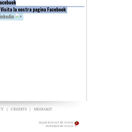
acebook
inkedin
CY
|
CREDITS
|
MEDIAKIT
MADE IN ITALY BY JUSAN
POWERED BY JUSAN