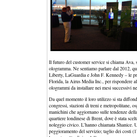
Il futuro del customer service si chiama Ava, 
ologramma. Ne sentiamo parlare dal 2012, qua
Liberty, LaGuardia e John F. Kennedy – le pr
Florida, la Airus Media Inc., per rispondere a
ologrammi da installare nei mesi successivi nelle
Da quel momento il loro utilizzo si sta diffon
congressi, stazioni di treni e metropolitane, o
manichini che aggiornano sulle tendenze della 
quartiere londinese di Brent, dove è stata scelta
noleggio civico. L’hanno chiamata Shanice. Uno
peggioramento del servizio; taglio dei costi (17