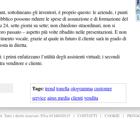
F
nt, sottolineano gli inventori, è proprio questo: le aziende, i punti
L
 pubblico possono ridurre le spese di assunzione e di formazione del
24, sette giorni su sette; non chiedono straordinari, non si
o passato – aspetto più volte ribadito nelle presentazioni. E non
ento vocale, grazie al quale in futuro il cliente sarà in grado di
sta in diretta.
 i primi enfatizzano l’utilità degli assistenti virtuali; i secondi
a venditore e cliente.
Tags:
trend
tonella
ologramma
customer
service
airus media
clienti
vendita
. Tutti i diritti riservati. P.Iva 01348430115
|
CONTATTI
|
COOKIE
|
PRIVA