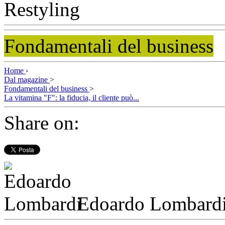
Fondamentali del business
Home
›
Dal magazine
>
Fondamentali del business
>
La vitamina "F": la fiducia, il cliente può...
Share on:
Edoardo Lombard