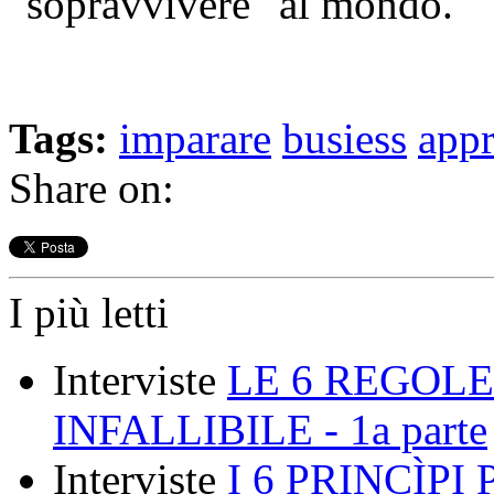
"sopravvivere" al mondo.
Tags:
imparare
busiess
appr
Share on:
I più letti
Interviste
LE 6 REGOLE
INFALLIBILE - 1a parte
Interviste
I 6 PRINCÌP