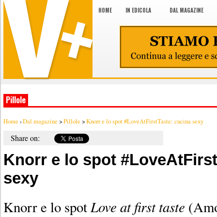
HOME
IN EDICOLA
DAL MAGAZINE
Pillole
Home
›
Dal magazine
>
Pillole
>
Knorr e lo spot #LoveAtFirstTaste: cucina sexy
Share on:
Knorr e lo spot #LoveAtFirs
sexy
Love at first taste
Knorr e lo spot
(Amor