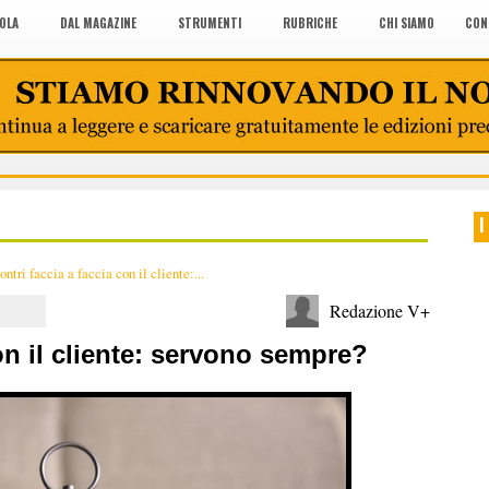
COLA
DAL MAGAZINE
STRUMENTI
RUBRICHE
CHI SIAMO
CON
I
ontri faccia a faccia con il cliente:...
Redazione V+
con il cliente: servono sempre?