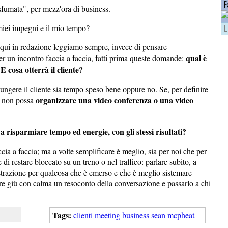
F
fumata", per mezz'ora di business.
 miei impegni e il mio tempo?
L
 qui in redazione leggiamo sempre, invece di pensare
qual è
 per un incontro faccia a faccia, fatti prima queste domande:
E cosa otterrà il cliente?
iungere il cliente sia tempo speso bene oppure no. Se, per definire
organizzare una video conferenza o una video
tu non possa
 risparmiare tempo ed energie, con gli stessi risultati?
ia a faccia; ma a volte semplificare è meglio, sia per noi che per
 di restare bloccato su un treno o nel traffico: parlare subito, a
trazione per qualcosa che è emerso e che è meglio sistemare
are giù con calma un resoconto della conversazione e passarlo a chi
Tags:
clienti
meeting
business
sean mcpheat