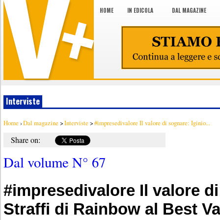
HOME
IN EDICOLA
DAL MAGAZINE
Interviste
Home
›
Dal magazine
>
Interviste
>
#impresedivalore Il valore di sognare: Iginio...
Share on:
Dal volume N° 67
#impresedivalore Il valore di
Straffi di Rainbow al Best 